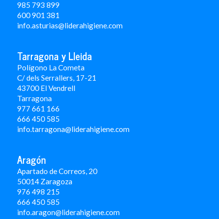
985 793 899
600 901 381
info.asturias@liderahigiene.com
Tarragona y Lleida
Polígono La Cometa
C/ dels Serrallers, 17-21
43700 El Vendrell
Tarragona
977 661 166
666 450 5
85
info.tarragona@liderahigiene.com
Aragón
Apartado de Correos, 20
50014 Zaragoza
976 498 215
666 450 585
info.aragon@liderahigiene.com