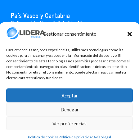
País Vasco y Cantabria
Polígono Martiartu II. Pabellón 4A
48480 Arrigorriaga
Gestionar consentimiento
Bizkaia
946 712 100
666 451 184
Para ofrecer las mejores experiencias, utilizamos tecnologías como las
info.paisvasco@liderahigiene.com
cookies para almacenar y/o acceder a la información del dispositivo. El
consentimiento de estas tecnologías nos permitirá procesar datos como el
comportamiento de navegación o las identificaciones únicas en este sitio.
Linked In
No consentir o retirar el consentimiento, puede afectar negativamente a
ciertas características y funciones.
Aviso legal
Política de privacidad
Aceptar
Contacto
Política de cookies
Denegar
Design: MgComunicació
Ver preferencias
©2026 Lidera Higiene, S.L. Todos los derechos reservados.
Política de cookies
Política de privacidad
Aviso legal