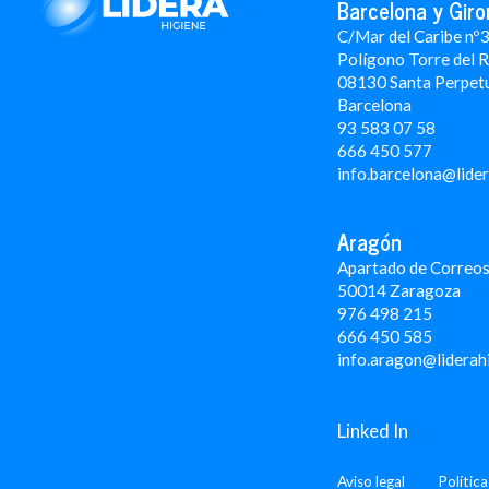
Barcelona y Giro
C/Mar del Caribe nº
Polígono Torre del 
08130 Santa Perpet
Barcelona
93 583 07 58
666 450 577
info.barcelona@lide
Aragón
Apartado de Correos
50014 Zaragoza
976 498 215
666 450 585
info.aragon@liderah
Linked In
Aviso legal
Polític