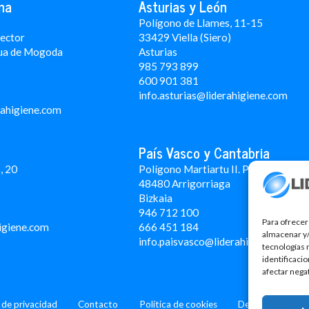
na
Asturias y León
3
Polígono de Llames, 11-15
Rector
33429 Viella (Siero)
ua de Mogoda
Asturias
985 793 899
600 901 381
info.asturias@liderahigiene.com
rahigiene.com
País Vasco y Cantabria
, 20
Polígono Martiartu II. Pabellón 4A
48480 Arrigorriaga
Bizkaia
946 712 100
Para ofrecer
igiene.com
666 451 184
almacenar y/
info.paisvasco@liderahigiene.com
tecnologías 
identificaci
afectar nega
a de privacidad
Contacto
Política de cookies
Design: MgComun