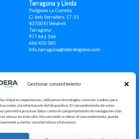
Tarragona y Lleida
Polígono La Cometa
C/ dels Serrallers, 17-21
43700 El Vendrell
Tarragona
977 661 166
666 450 5
85
info.tarragona@liderahigiene.com
Gestionar consentimiento
 las mejores experiencias, utilizamos tecnologías como las cookies para
o acceder a la información del dispositivo. El consentimiento de estas
nos permitirá procesar datos como el comportamiento de navegación o las
ones únicas en este sitio. No consentir o retirar el consentimiento, puede
tivamente a ciertas características y funciones.
icació