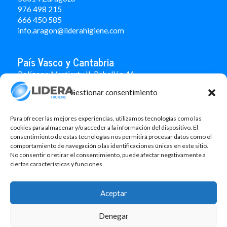
976 498 215
666 450 585
info.aragon@liderahigiene.com
País Vasco y Cantabria
Polígono Martiartu II. Pabellón 4A
48480 Arrigorriaga
Gestionar consentimiento
Bizkaia
946 712 100
666 451 184
Para ofrecer las mejores experiencias, utilizamos tecnologías como las
info.paisvasco@liderahigiene.com
cookies para almacenar y/o acceder a la información del dispositivo. El
consentimiento de estas tecnologías nos permitirá procesar datos como el
comportamiento de navegación o las identificaciones únicas en este sitio.
Linked In
No consentir o retirar el consentimiento, puede afectar negativamente a
ciertas características y funciones.
Aviso legal
Política de privacidad
Aceptar
Contacto
Denegar
Política de cookies