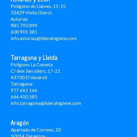
Polígono de Llames, 11-15
33429 Viella (Siero)
Asturias
985 793 899
600 901 381
info.asturias@liderahigiene.com
Tarragona y Lleida
Polígono La Cometa
C/ dels Serrallers, 17-21
43700 El Vendrell
Tarragona
977 661 166
666 450 5
85
info.tarragona@liderahigiene.com
Aragón
Apartado de Correos, 20
50014 Zaragoza