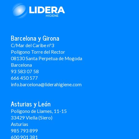
Barcelona y Girona
C/Mar del Caribe nº3
Polígono Torre del Rector
08130 Santa Perpetua de Mogoda
Barcelona
93 583 07 58
666 450 577
info.barcelona@liderahigiene.com
Asturias y León
Polígono de Llames, 11-15
33429 Viella (Siero)
Asturias
985 793 899
600 901 381