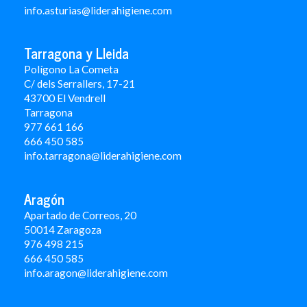
info.asturias@liderahigiene.com
Tarragona y Lleida
Polígono La Cometa
C/ dels Serrallers, 17-21
43700 El Vendrell
Tarragona
977 661 166
666 450 5
85
info.tarragona@liderahigiene.com
Aragón
Apartado de Correos, 20
50014 Zaragoza
976 498 215
666 450 585
info.aragon@liderahigiene.com