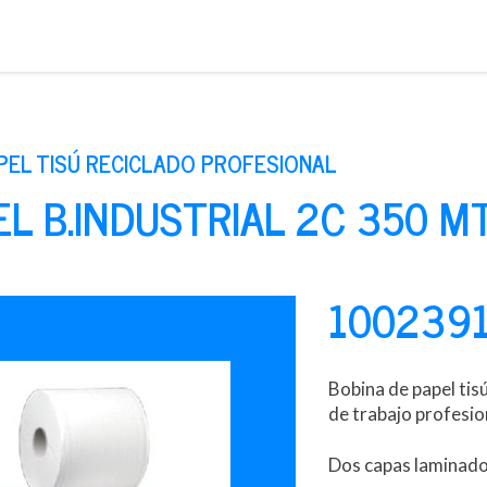
Saltar
al
contenido
PEL TISÚ RECICLADO PROFESIONAL
EL B.INDUSTRIAL 2C 350 M
100239
Bobina de papel tis
de trabajo profesio
Dos capas laminado