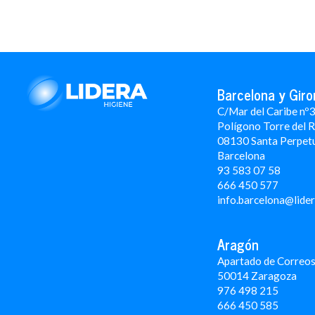
Barcelona y Giro
C/Mar del Caribe nº
Polígono Torre del 
08130 Santa Perpet
Barcelona
93 583 07 58
666 450 577
info.barcelona@lide
Aragón
Apartado de Correos
50014 Zaragoza
976 498 215
666 450 585