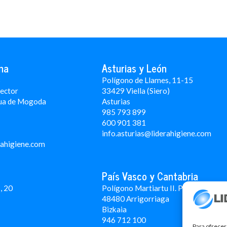
na
Asturias y León
3
Polígono de Llames, 11-15
Rector
33429 Viella (Siero)
ua de Mogoda
Asturias
985 793 899
600 901 381
info.asturias@liderahigiene.com
rahigiene.com
País Vasco y Cantabria
, 20
Polígono Martiartu II. Pabellón 4A
48480 Arrigorriaga
Bizkaia
946 712 100
Para ofrecer