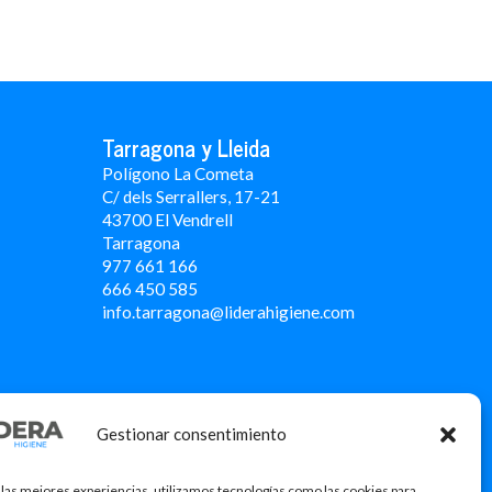
Tarragona y Lleida
Polígono La Cometa
C/ dels Serrallers, 17-21
43700 El Vendrell
Tarragona
977 661 166
666 450 5
85
info.tarragona@liderahigiene.com
Gestionar consentimiento
 las mejores experiencias, utilizamos tecnologías como las cookies para