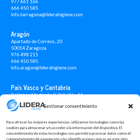
977 661 166
666 450 5
85
info.tarragona@liderahigiene.com
Aragón
Apartado de Correos, 20
50014 Zaragoza
976 498 215
666 450 585
info.aragon@liderahigiene.com
País Vasco y Cantabria
Polígono Martiartu II. Pabellón 4A
48480 Arrigorriaga
Gestionar consentimiento
Bizkaia
946 712 100
666 451 184
Para ofrecer las mejores experiencias, utilizamos tecnologías como las
info.paisvasco@liderahigiene.com
cookies para almacenar y/o acceder a la información del dispositivo. El
consentimiento de estas tecnologías nos permitirá procesar datos como el
comportamiento de navegación o las identificaciones únicas en este sitio.