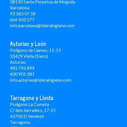
08130 Santa Perpetua de Mogoda
Barcelona
93 583 07 58
666 450 577
info.barcelona@liderahigiene.com
Asturias y León
Polígono de Llames, 11-15
33429 Viella (Siero)
Asturias
985 793 899
600 901 381
info.asturias@liderahigiene.com
Tarragona y Lleida
Polígono La Cometa
C/ dels Serrallers, 17-21
43700 El Vendrell
Tarragona