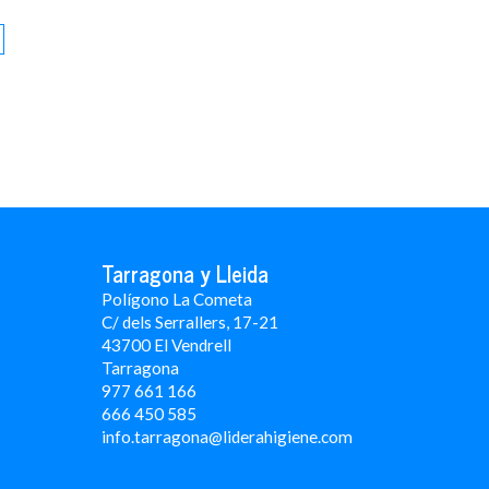
Tarragona y Lleida
Polígono La Cometa
C/ dels Serrallers, 17-21
43700 El Vendrell
Tarragona
977 661 166
666 450 5
85
info.tarragona@liderahigiene.com