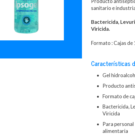
Producto antiséptic
sanitario e industri
Bactericida, Levuri
Viricida.
Formato : Cajas de
Características d
Gel hidroalco
Producto anti
Formato de ca
Bactericida, L
Viricida
Para personal 
alimentaria