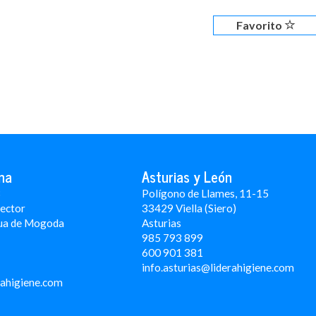
Favorito
na
Asturias y León
3
Polígono de Llames, 11-15
Rector
33429 Viella (Siero)
ua de Mogoda
Asturias
985 793 899
600 901 381
info.asturias@liderahigiene.com
rahigiene.com