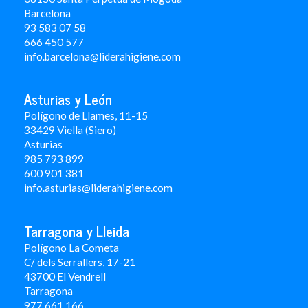
Barcelona
93 583 07 58
666 450 577
info.barcelona@liderahigiene.com
Asturias y León
Polígono de Llames, 11-15
33429 Viella (Siero)
Asturias
985 793 899
600 901 381
info.asturias@liderahigiene.com
Tarragona y Lleida
Polígono La Cometa
C/ dels Serrallers, 17-21
43700 El Vendrell
Tarragona
977 661 166