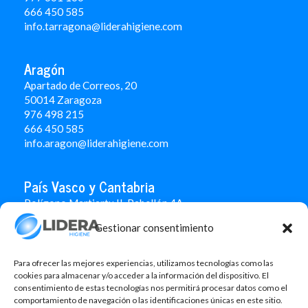
666 450 5
85
info.tarragona@liderahigiene.com
Aragón
Apartado de Correos, 20
50014 Zaragoza
976 498 215
666 450 585
info.aragon@liderahigiene.com
País Vasco y Cantabria
Polígono Martiartu II. Pabellón 4A
48480 Arrigorriaga
Gestionar consentimiento
Bizkaia
946 712 100
666 451 184
Para ofrecer las mejores experiencias, utilizamos tecnologías como las
info.paisvasco@liderahigiene.com
cookies para almacenar y/o acceder a la información del dispositivo. El
consentimiento de estas tecnologías nos permitirá procesar datos como el
comportamiento de navegación o las identificaciones únicas en este sitio.
Linked In