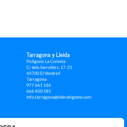
Tarragona y Lleida
Polígono La Cometa
C/ dels Serrallers, 17-21
43700 El Vendrell
Tarragona
977 661 166
666 450 5
85
info.tarragona@liderahigiene.com