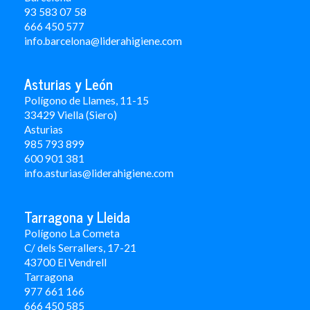
93 583 07 58
666 450 577
info.barcelona@liderahigiene.com
Asturias y León
Polígono de Llames, 11-15
33429 Viella (Siero)
Asturias
985 793 899
600 901 381
info.asturias@liderahigiene.com
Tarragona y Lleida
Polígono La Cometa
C/ dels Serrallers, 17-21
43700 El Vendrell
Tarragona
977 661 166
666 450 5
85