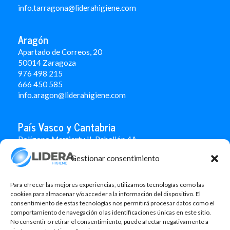
info.tarragona@liderahigiene.com
Aragón
Apartado de Correos, 20
50014 Zaragoza
976 498 215
666 450 585
info.aragon@liderahigiene.com
País Vasco y Cantabria
Polígono Martiartu II. Pabellón 4A
48480 Arrigorriaga
Gestionar consentimiento
Bizkaia
946 712 100
666 451 184
Para ofrecer las mejores experiencias, utilizamos tecnologías como las
info.paisvasco@liderahigiene.com
cookies para almacenar y/o acceder a la información del dispositivo. El
consentimiento de estas tecnologías nos permitirá procesar datos como el
comportamiento de navegación o las identificaciones únicas en este sitio.
Linked In
No consentir o retirar el consentimiento, puede afectar negativamente a