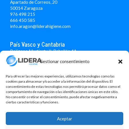
Apartado de Correos, 20
50014 Zaragoza
976 498 215
666 450 585
info.aragon@liderahigiene.com
País Vasco y Cantabria
Polígono Martiartu II. Pabellón 4A
48480 Arrigorriaga
Gestionar consentimiento
Bizkaia
946 712 100
666 451 184
Para ofrecer las mejores experiencias, utilizamos tecnologías como las
info.paisvasco@liderahigiene.com
cookies para almacenar y/o acceder a la información del dispositivo. El
consentimiento de estas tecnologías nos permitirá procesar datos como el
comportamiento de navegación o las identificaciones únicas en este sitio.
Linked In
No consentir o retirar el consentimiento, puede afectar negativamente a
ciertas características y funciones.
Aviso legal
Política de privacidad
Aceptar
Contacto