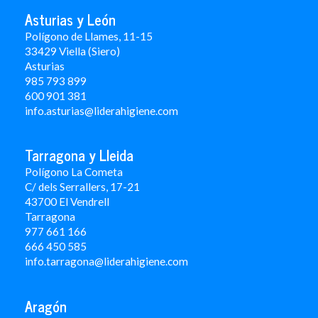
Asturias y León
Polígono de Llames, 11-15
33429 Viella (Siero)
Asturias
985 793 899
600 901 381
info.asturias@liderahigiene.com
Tarragona y Lleida
Polígono La Cometa
C/ dels Serrallers, 17-21
43700 El Vendrell
Tarragona
977 661 166
666 450 5
85
info.tarragona@liderahigiene.com
Aragón