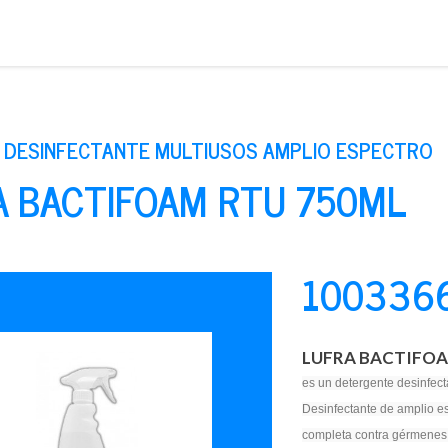
Saltar
al
contenido
 DESINFECTANTE MULTIUSOS AMPLIO ESPECTRO
A BACTIFOAM RTU 750ML
100336
LUFRA BACTIFO
es un detergente desinfec
Desinfectante de amplio es
completa contra gérmenes, h