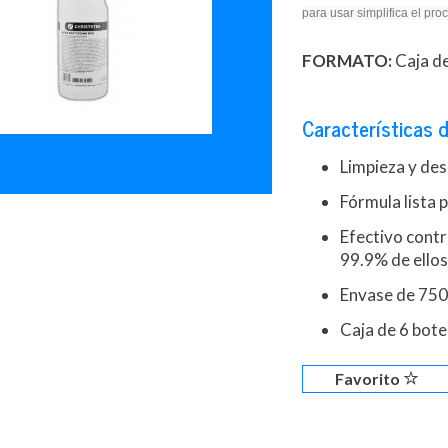
para usar simplifica el pr
FORMATO:
Caja de
Características d
Limpieza y des
Fórmula lista 
Efectivo contr
99.9% de ello
Envase de 750m
Caja de 6 bote
Favorito