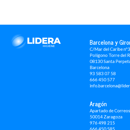
Barcelona y Giro
C/Mar del Caribe nº
Polígono Torre del 
08130 Santa Perpet
Barcelona
93 583 07 58
666 450 577
info.barcelona@lide
Aragón
Apartado de Correos
50014 Zaragoza
976 498 215
666 450 585