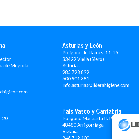
na
Asturias y León
3
Polígono de Llames, 11-15
Rector
33429 Viella (Siero)
ua de Mogoda
Asturias
985 793 899
600 901 381
info.asturias@liderahigiene.com
rahigiene.com
País Vasco y Cantabria
, 20
Polígono Martiartu II. Pabellón 4A
48480 Arrigorriaga
Bizkaia
946 712 100