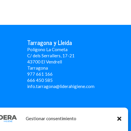
Tarragona y Lleida
Polígono La Cometa
C/ dels Serrallers, 17-21
43700 El Vendrell
Tarragona
977 661 166
666 450 5
85
info.tarragona@liderahigiene.com
Gestionar consentimiento