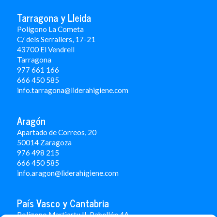
Tarragona y Lleida
Polígono La Cometa
C/ dels Serrallers, 17-21
43700 El Vendrell
Tarragona
977 661 166
666 450 5
85
info.tarragona@liderahigiene.com
Aragón
Apartado de Correos, 20
50014 Zaragoza
976 498 215
666 450 585
info.aragon@liderahigiene.com
País Vasco y Cantabria
Polígono Martiartu II. Pabellón 4A