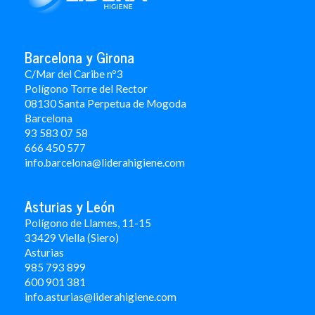
Barcelona y Girona
C/Mar del Caribe nº3
Polígono Torre del Rector
08130 Santa Perpetua de Mogoda
Barcelona
93 583 07 58
666 450 577
info.barcelona@liderahigiene.com
Asturias y León
Polígono de Llames, 11-15
33429 Viella (Siero)
Asturias
985 793 899
600 901 381
info.asturias@liderahigiene.com