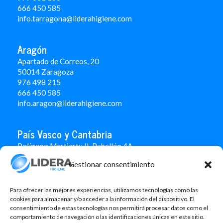
666 450 5
85
info.tarragona@liderahigiene.com
Aragón
Apartado de Correos, 20
50014 Zaragoza
976 498 215
666 450 585
info.aragon@liderahigiene.com
País Vasco y Cantabria
Polígono Martiartu II. Pabellón 4A
48480 Arrigorriaga
Gestionar consentimiento
Bizkaia
946 712 100
666 451 184
Para ofrecer las mejores experiencias, utilizamos tecnologías como las
info.paisvasco@liderahigiene.com
cookies para almacenar y/o acceder a la información del dispositivo. El
consentimiento de estas tecnologías nos permitirá procesar datos como el
comportamiento de navegación o las identificaciones únicas en este sitio.
Linked In