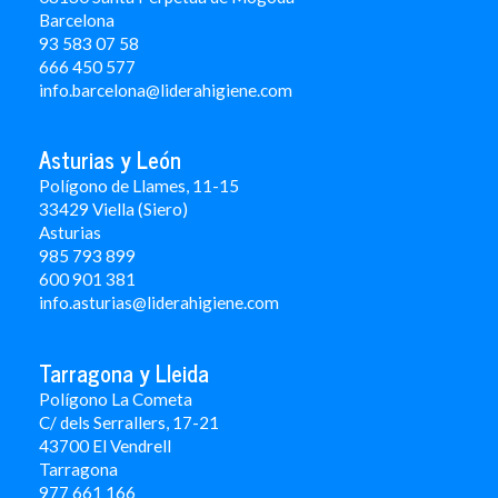
Barcelona
93 583 07 58
666 450 577
info.barcelona@liderahigiene.com
Asturias y León
Polígono de Llames, 11-15
33429 Viella (Siero)
Asturias
985 793 899
600 901 381
info.asturias@liderahigiene.com
Tarragona y Lleida
Polígono La Cometa
C/ dels Serrallers, 17-21
43700 El Vendrell
Tarragona
977 661 166