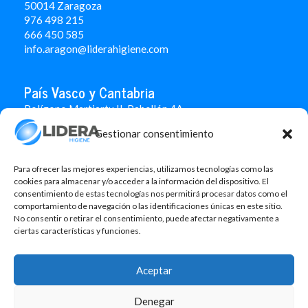
50014 Zaragoza
976 498 215
666 450 585
info.aragon@liderahigiene.com
País Vasco y Cantabria
Polígono Martiartu II. Pabellón 4A
48480 Arrigorriaga
Gestionar consentimiento
Bizkaia
946 712 100
666 451 184
Para ofrecer las mejores experiencias, utilizamos tecnologías como las
info.paisvasco@liderahigiene.com
cookies para almacenar y/o acceder a la información del dispositivo. El
consentimiento de estas tecnologías nos permitirá procesar datos como el
comportamiento de navegación o las identificaciones únicas en este sitio.
Linked In
No consentir o retirar el consentimiento, puede afectar negativamente a
ciertas características y funciones.
Aviso legal
Política de privacidad
Aceptar
Contacto
Denegar
Política de cookies