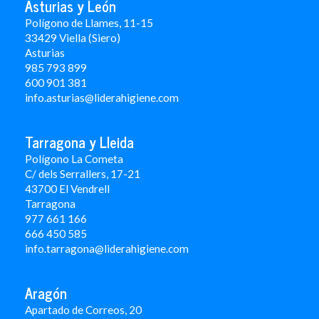
Asturias y León
Polígono de Llames, 11-15
33429 Viella (Siero)
Asturias
985 793 899
600 901 381
info.asturias@liderahigiene.com
Tarragona y Lleida
Polígono La Cometa
C/ dels Serrallers, 17-21
43700 El Vendrell
Tarragona
977 661 166
666 450 5
85
info.tarragona@liderahigiene.com
Aragón
Apartado de Correos, 20