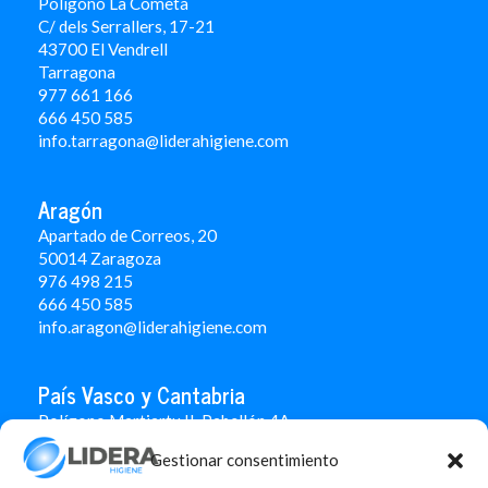
Polígono La Cometa
C/ dels Serrallers, 17-21
43700 El Vendrell
Tarragona
977 661 166
666 450 5
85
info.tarragona@liderahigiene.com
Aragón
Apartado de Correos, 20
50014 Zaragoza
976 498 215
666 450 585
info.aragon@liderahigiene.com
País Vasco y Cantabria
Polígono Martiartu II. Pabellón 4A
48480 Arrigorriaga
Gestionar consentimiento
Bizkaia