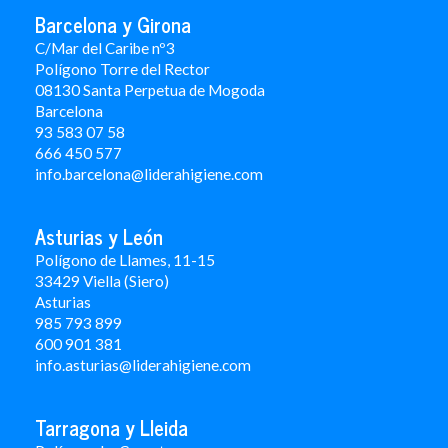
Barcelona y Girona
C/Mar del Caribe nº3
Polígono Torre del Rector
08130 Santa Perpetua de Mogoda
Barcelona
93 583 07 58
666 450 577
info.barcelona@liderahigiene.com
Asturias y León
Polígono de Llames, 11-15
33429 Viella (Siero)
Asturias
985 793 899
600 901 381
info.asturias@liderahigiene.com
Tarragona y Lleida