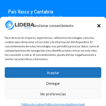
País Vasco y Cantabria
Polígono Martiartu II. Pabellón 4A
48480 Arrigorriaga
Gestionar consentimiento
Bizkaia
946 712 100
666 451 184
Para ofrecer las mejores experiencias, utilizamos tecnologías como las
info.paisvasco@liderahigiene.com
cookies para almacenar y/o acceder a la información del dispositivo. El
consentimiento de estas tecnologías nos permitirá procesar datos como el
comportamiento de navegación o las identificaciones únicas en este sitio.
Linked In
No consentir o retirar el consentimiento, puede afectar negativamente a
ciertas características y funciones.
Aviso legal
Política de privacidad
Aceptar
Contacto
Denegar
Política de cookies
Design: MgComunicació
Ver preferencias
©2026 Lidera Higiene, S.L. Todos los derechos reservados.
Política de cookies
Política de privacidad
Aviso legal