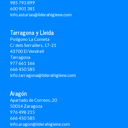
985 793 899
600 901 381
info.asturias@liderahigiene.com
Tarragona y Lleida
Polígono La Cometa
C/ dels Serrallers, 17-21
43700 El Vendrell
Tarragona
977 661 166
666 450 5
85
info.tarragona@liderahigiene.com
Aragón
Apartado de Correos, 20
50014 Zaragoza
976 498 215
666 450 585
info.aragon@liderahigiene.com