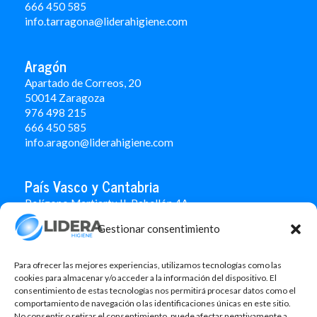
666 450 5
85
info.tarragona@liderahigiene.com
Aragón
Apartado de Correos, 20
50014 Zaragoza
976 498 215
666 450 585
info.aragon@liderahigiene.com
País Vasco y Cantabria
Polígono Martiartu II. Pabellón 4A
48480 Arrigorriaga
Gestionar consentimiento
Bizkaia
946 712 100
666 451 184
Para ofrecer las mejores experiencias, utilizamos tecnologías como las
info.paisvasco@liderahigiene.com
cookies para almacenar y/o acceder a la información del dispositivo. El
consentimiento de estas tecnologías nos permitirá procesar datos como el
comportamiento de navegación o las identificaciones únicas en este sitio.
Linked In
No consentir o retirar el consentimiento, puede afectar negativamente a