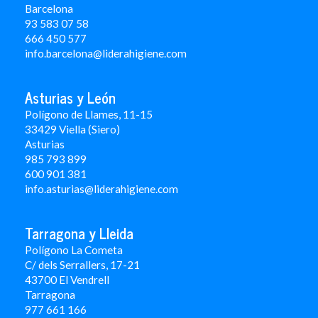
Barcelona
93 583 07 58
666 450 577
info.barcelona@liderahigiene.com
Asturias y León
Polígono de Llames, 11-15
33429 Viella (Siero)
Asturias
985 793 899
600 901 381
info.asturias@liderahigiene.com
Tarragona y Lleida
Polígono La Cometa
C/ dels Serrallers, 17-21
43700 El Vendrell
Tarragona
977 661 166