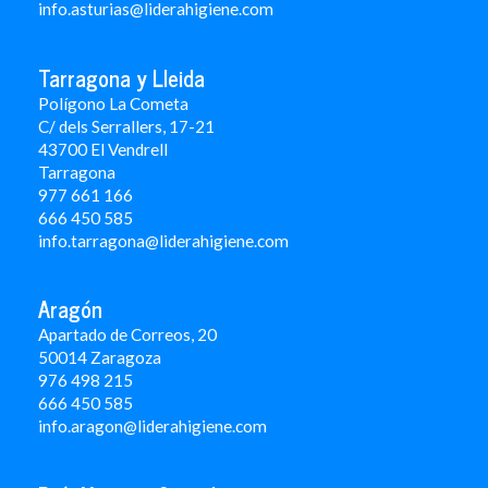
info.asturias@liderahigiene.com
Tarragona y Lleida
Polígono La Cometa
C/ dels Serrallers, 17-21
43700 El Vendrell
Tarragona
977 661 166
666 450 5
85
info.tarragona@liderahigiene.com
Aragón
Apartado de Correos, 20
50014 Zaragoza
976 498 215
666 450 585
info.aragon@liderahigiene.com