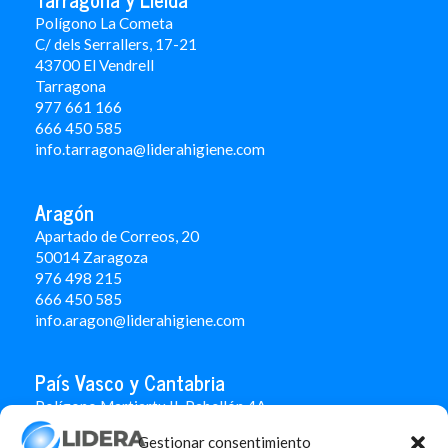
Polígono La Cometa
C/ dels Serrallers, 17-21
43700 El Vendrell
Tarragona
977 661 166
666 450 5
85
info.tarragona@liderahigiene.com
Aragón
Apartado de Correos, 20
50014 Zaragoza
976 498 215
666 450 585
info.aragon@liderahigiene.com
País Vasco y Cantabria
Polígono Martiartu II. Pabellón 4A
48480 Arrigorriaga
Gestionar consentimiento