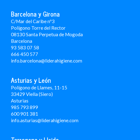
Barcelona y Girona
C/Mar del Caribe nº3
Polígono Torre del Rector
08130 Santa Perpetua de Mogoda
Barcelona
93 583 07 58
666 450 577
info.barcelona@liderahigiene.com
Asturias y León
Polígono de Llames, 11-15
33429 Viella (Siero)
Asturias
985 793 899
600 901 381
info.asturias@liderahigiene.com
Tarragona y Lleida