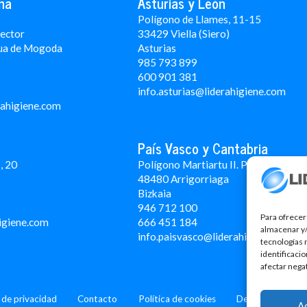
na
Asturias y León
3
Polígono de Llames, 11-15
Rector
33429 Viella (Siero)
ua de Mogoda
Asturias
985 793 899
600 901 381
info.asturias@liderahigiene.com
rahigiene.com
País Vasco y Cantabria
, 20
Polígono Martiartu II. Pabellón 4A
48480 Arrigorriaga
Bizkaia
946 712 100
Para ofrecer
igiene.com
666 451 184
almacenar y/
info.paisvasco@liderahigiene.com
tecnologías 
identificaci
afectar nega
a de privacidad
Contacto
Política de cookies
Design: MgComun
A