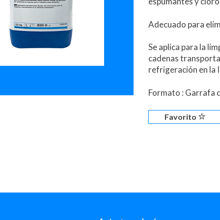
espumantes y cloro 
Adecuado para elimi
Se aplica para la li
cadenas transportad
refrigeración en la 
Formato : Garrafa 
Favorito