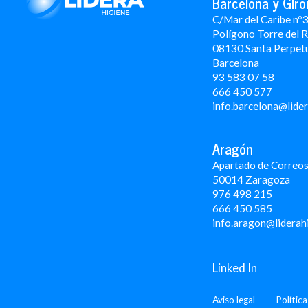
Barcelona y Giro
C/Mar del Caribe nº
Polígono Torre del 
08130 Santa Perpet
Barcelona
93 583 07 58
666 450 577
info.barcelona@lide
Aragón
Apartado de Correos
50014 Zaragoza
976 498 215
666 450 585
info.aragon@liderah
Linked In
Aviso legal
Polític