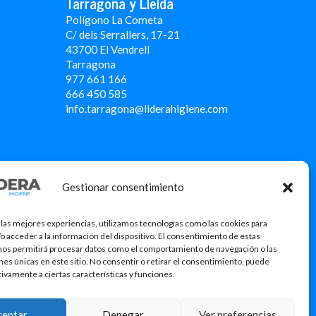
Tarragona y Lleida
Polígono La Cometa
C/ dels Serrallers, 17-21
43700 El Vendrell
Tarragona
977 661 166
666 450 5
85
info.tarragona@liderahigiene.com
Gestionar consentimiento
 las mejores experiencias, utilizamos tecnologías como las cookies para
o acceder a la información del dispositivo. El consentimiento de estas
nos permitirá procesar datos como el comportamiento de navegación o las
ones únicas en este sitio. No consentir o retirar el consentimiento, puede
tivamente a ciertas características y funciones.
icació
ceptar
Denegar
Ver preferencias