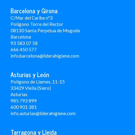
Barcelona y Girona
C/Mar del Caribe nº3
Polígono Torre del Rector
08130 Santa Perpetua de Mogoda
Barcelona
93 583 07 58
666 450 577
info.barcelona@liderahigiene.com
Asturias y León
Polígono de Llames, 11-15
33429 Viella (Siero)
Asturias
985 793 899
600 901 381
info.asturias@liderahigiene.com
Tarragona y Lleida