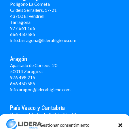
Polígono La Cometa
C/ dels Serrallers, 17-21
43700 El Vendrell
Tarragona
977 661 166
666 450 5
85
info.tarragona@liderahigiene.com
Aragón
Apartado de Correos, 20
50014 Zaragoza
976 498 215
666 450 585
info.aragon@liderahigiene.com
País Vasco y Cantabria
Polígono Martiartu II. Pabellón 4A
48480 Arrigorriaga
Gestionar consentimiento
Bizkaia