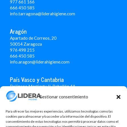
977 661 166
666 450 5
85
info.tarragona@liderahigiene.com
Aragón
Apartado de Correos, 20
50014 Zaragoza
976 498 215
666 450 585
info.aragon@liderahigiene.com
País Vasco y Cantabria
Polígono Martiartu II. Pabellón 4A
48480 Arrigorriaga
Gestionar consentimiento
Bizkaia
946 712 100
666 451 184
Para ofrecer las mejores experiencias, utilizamos tecnologías como las
info.paisvasco@liderahigiene.com
cookies para almacenar y/o acceder a la información del dispositivo. El
consentimiento de estas tecnologías nos permitirá procesar datos como el
comportamiento de navegación o las identificaciones únicas en este sitio.