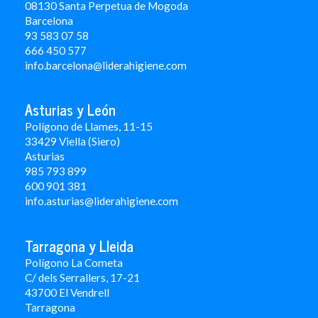
08130 Santa Perpetua de Mogoda
Barcelona
93 583 07 58
666 450 577
info.barcelona@liderahigiene.com
Asturias y León
Polígono de Llames, 11-15
33429 Viella (Siero)
Asturias
985 793 899
600 901 381
info.asturias@liderahigiene.com
Tarragona y Lleida
Polígono La Cometa
C/ dels Serrallers, 17-21
43700 El Vendrell
Tarragona