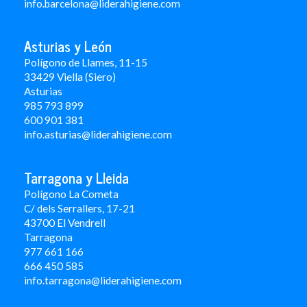
info.barcelona@liderahigiene.com
Asturias y León
Polígono de Llames, 11-15
33429 Viella (Siero)
Asturias
985 793 899
600 901 381
info.asturias@liderahigiene.com
Tarragona y Lleida
Polígono La Cometa
C/ dels Serrallers, 17-21
43700 El Vendrell
Tarragona
977 661 166
666 450 5
85
info.tarragona@liderahigiene.com