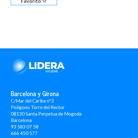
Favorito
Barcelona y Girona
C/Mar del Caribe nº3
Polígono Torre del Rector
08130 Santa Perpetua de Mogoda
Barcelona
93 583 07 58
666 450 577