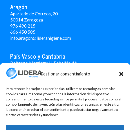
Aragón
Apartado de Correos, 20
50014 Zaragoza
976 498 215
666 450 585
info.aragon@liderahigiene.com
País Vasco y Cantabria
Polígono Martiartu II. Pabellón 4A
48480 Arrigorriaga
Gestionar consentimiento
Bizkaia
946 712 100
666 451 184
Para ofrecer las mejores experiencias, utilizamos tecnologías como las
info.paisvasco@liderahigiene.com
cookies para almacenar y/o acceder a la información del dispositivo. El
consentimiento de estas tecnologías nos permitirá procesar datos como el
comportamiento de navegación o las identificaciones únicas en este sitio.
Linked In
No consentir o retirar el consentimiento, puede afectar negativamente a
ciertas características y funciones.
Aviso legal
Política de privacidad