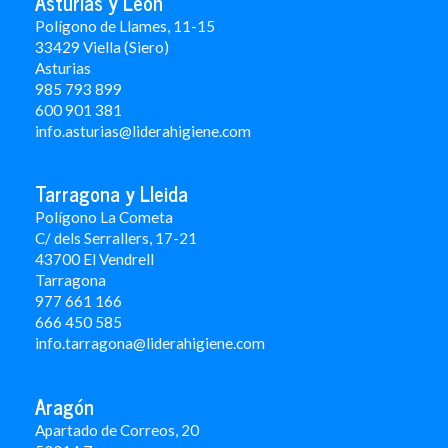
Asturias y León
Polígono de Llames, 11-15
33429 Viella (Siero)
Asturias
985 793 899
600 901 381
info.asturias@liderahigiene.com
Tarragona y Lleida
Polígono La Cometa
C/ dels Serrallers, 17-21
43700 El Vendrell
Tarragona
977 661 166
666 450 5
85
info.tarragona@liderahigiene.com
Aragón
Apartado de Correos, 20