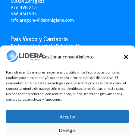
50014 Zaragoza
976 498 215
666 450 585
info.aragon@liderahigiene.com
País Vasco y Cantabria
Polígono Martiartu II. Pabellón 4A
48480 Arrigorriaga
Gestionar consentimiento
Bizkaia
946 712 100
666 451 184
Para ofrecer las mejores experiencias, utilizamos tecnologías como las
info.paisvasco@liderahigiene.com
cookies para almacenar y/o acceder a la información del dispositivo. El
consentimiento de estas tecnologías nos permitirá procesar datos como el
comportamiento de navegación o las identificaciones únicas en este sitio.
Linked In
No consentir o retirar el consentimiento, puede afectar negativamente a
ciertas características y funciones.
Aviso legal
Política de privacidad
Aceptar
Contacto
Denegar
Política de cookies