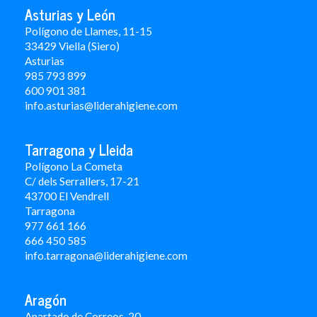
Asturias y León
Polígono de Llames, 11-15
33429 Viella (Siero)
Asturias
985 793 899
600 901 381
info.asturias@liderahigiene.com
Tarragona y Lleida
Polígono La Cometa
C/ dels Serrallers, 17-21
43700 El Vendrell
Tarragona
977 661 166
666 450 5
85
info.tarragona@liderahigiene.com
Aragón
Apartado de Correos, 20