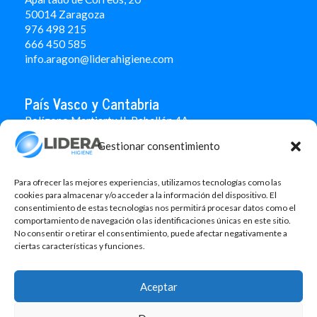
50014 Zaragoza
976 498 215
666 450 585
info.aragon@liderahigiene.com
País Vasco y Cantabria
Polígono Martiartu II. Pabellón 4A
48480 Arrigorriaga
Gestionar consentimiento
Bizkaia
946 712 100
666 451 184
Para ofrecer las mejores experiencias, utilizamos tecnologías como las
info.paisvasco@liderahigiene.com
cookies para almacenar y/o acceder a la información del dispositivo. El
consentimiento de estas tecnologías nos permitirá procesar datos como el
comportamiento de navegación o las identificaciones únicas en este sitio.
Linked In
No consentir o retirar el consentimiento, puede afectar negativamente a
ciertas características y funciones.
Aviso legal
Política de privacidad
Aceptar
Contacto