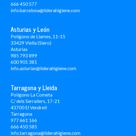
666 450 577
info.barcelona@liderahigiene.com
Asturias y León
Polígono de Llames, 11-15
33429 Viella (Siero)
Asturias
985 793 899
600 901 381
info.asturias@liderahigiene.com
Tarragona y Lleida
Polígono La Cometa
C/ dels Serrallers, 17-21
43700 El Vendrell
Tarragona
977 661 166
666 450 5
85
info.tarragona@liderahigiene.com