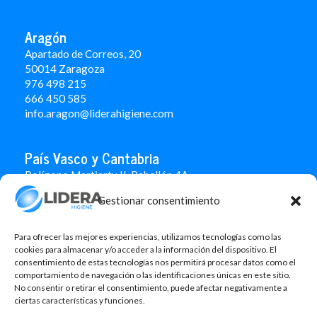
Aragón
Apartado de Correos, 20
50014 Zaragoza
976 498 215
666 450 585
info.aragon@liderahigiene.com
País Vasco y Cantabria
Polígono Martiartu II. Pabellón 4A
48480 Arrigorriaga
Gestionar consentimiento
Bizkaia
946 712 100
666 451 184
Para ofrecer las mejores experiencias, utilizamos tecnologías como las
info.paisvasco@liderahigiene.com
cookies para almacenar y/o acceder a la información del dispositivo. El
consentimiento de estas tecnologías nos permitirá procesar datos como el
comportamiento de navegación o las identificaciones únicas en este sitio.
Linked In
No consentir o retirar el consentimiento, puede afectar negativamente a
ciertas características y funciones.
Aviso legal