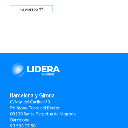
Favorito
Barcelona y Girona
C/Mar del Caribe nº3
Polígono Torre del Rector
08130 Santa Perpetua de Mogoda
Barcelona
93 583 07 58