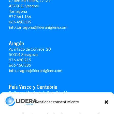
C/ dels Serrallers, 17-21
43700 El Vendrell
Tarragona
977 661 166
666 450 5
85
info.tarragona@liderahigiene.com
Aragón
Apartado de Correos, 20
50014 Zaragoza
976 498 215
666 450 585
info.aragon@liderahigiene.com
País Vasco y Cantabria
Polígono Martiartu II. Pabellón 4A
48480 Arrigorriaga
Gestionar consentimiento
Bizkaia
946 712 100
666 451 184