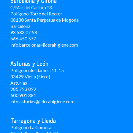
Barcelona y Girona
C/Mar del Caribe nº3
Polígono Torre del Rector
08130 Santa Perpetua de Mogoda
Barcelona
93 583 07 58
666 450 577
info.barcelona@liderahigiene.com
Asturias y León
Polígono de Llames, 11-15
33429 Viella (Siero)
Asturias
985 793 899
600 901 381
info.asturias@liderahigiene.com
Tarragona y Lleida
Polígono La Cometa