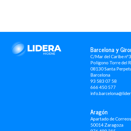
Barcelona y Giro
C/Mar del Caribe nº
Polígono Torre del 
08130 Santa Perpet
Barcelona
93 583 07 58
666 450 577
info.barcelona@lide
Aragón
Apartado de Correos
50014 Zaragoza
976 498 215