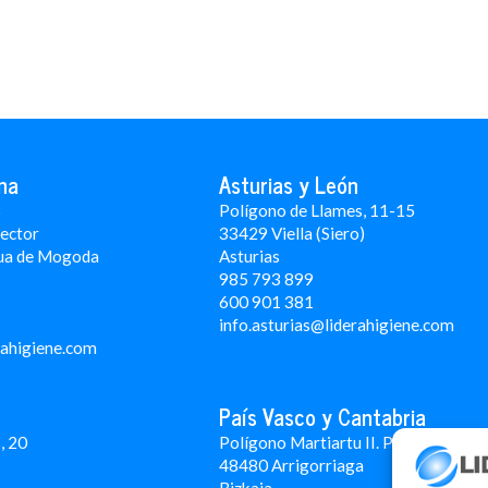
na
Asturias y León
3
Polígono de Llames, 11-15
Rector
33429 Viella (Siero)
ua de Mogoda
Asturias
985 793 899
600 901 381
info.asturias@liderahigiene.com
rahigiene.com
País Vasco y Cantabria
, 20
Polígono Martiartu II. Pabellón 4A
48480 Arrigorriaga
Bizkaia