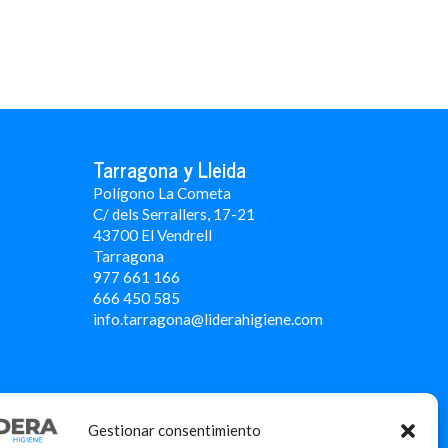
Tarragona y Lleida
Polígono La Cometa
C/ dels Serrallers, 17-21
43700 El Vendrell
Tarragona
977 661 166
666 450 5
85
info.tarragona@liderahigiene.com
Gestionar consentimiento