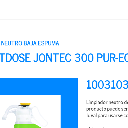
Saltar
al
contenido
R NEUTRO BAJA ESPUMA
DOSE JONTEC 300 PUR-ECO
100310
Limpiador neutro de
producto puede ser 
Ideal para usarse c