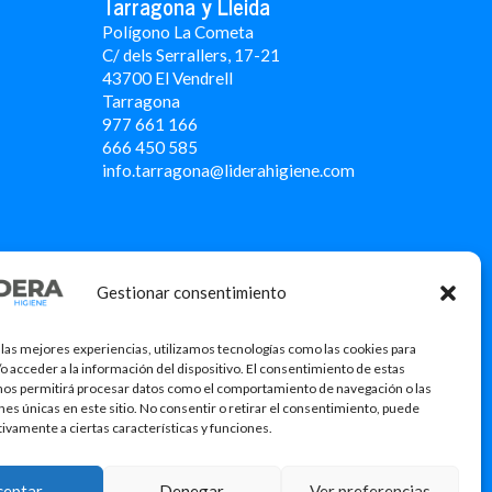
Tarragona y Lleida
Polígono La Cometa
C/ dels Serrallers, 17-21
43700 El Vendrell
Tarragona
977 661 166
666 450 5
85
info.tarragona@liderahigiene.com
Gestionar consentimiento
 las mejores experiencias, utilizamos tecnologías como las cookies para
o acceder a la información del dispositivo. El consentimiento de estas
nos permitirá procesar datos como el comportamiento de navegación o las
ones únicas en este sitio. No consentir o retirar el consentimiento, puede
tivamente a ciertas características y funciones.
icació
ceptar
Denegar
Ver preferencias