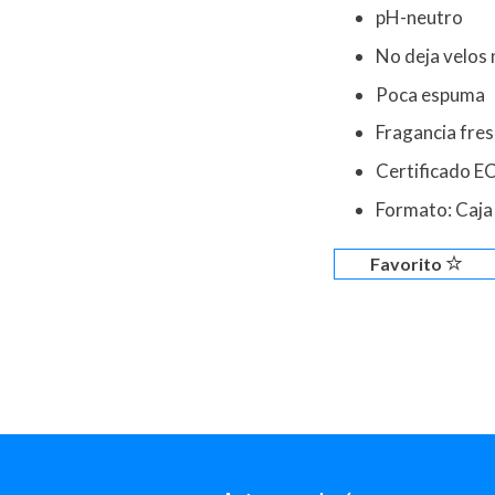
pH-neutro
No deja velos n
Poca espuma
Fragancia fre
Certificado 
Formato: Caja 
Favorito