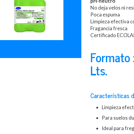
pH-neutro
No deja velos ni res
Poca espuma
Limpieza efectiva c
Fragancia fresca
Certificado ECOL
Formato :
Lts.
Características d
Limpieza efect
Para suelos du
Ideal para fre