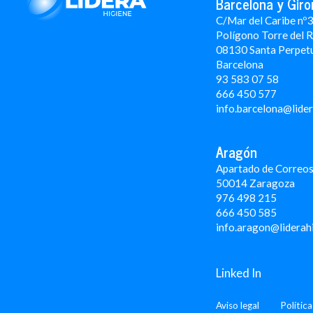
Barcelona y Giro
C/Mar del Caribe nº
Polígono Torre del 
08130 Santa Perpet
Barcelona
93 583 07 58
666 450 577
info.barcelona@lide
Aragón
Apartado de Correos
50014 Zaragoza
976 498 215
666 450 585
info.aragon@liderah
Linked In
Aviso legal
Polític