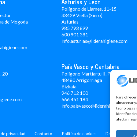
na
Asturias y León
3
Polígono de Llames, 11-15
Rector
33429 Viella (Siero)
ua de Mogoda
Asturias
985 793 899
600 901 381
info.asturias@liderahigiene.com
rahigiene.com
País Vasco y Cantabria
, 20
Polígono Martiartu II. Pabellón 4A
48480 Arrigorriaga
Bizkaia
946 712 100
Para ofrecer
igiene.com
666 451 184
almacenar y/
info.paisvasco@liderahigiene.com
tecnologías 
identificaci
afectar nega
a de privacidad
Contacto
Política de cookies
Design: MgComun
A