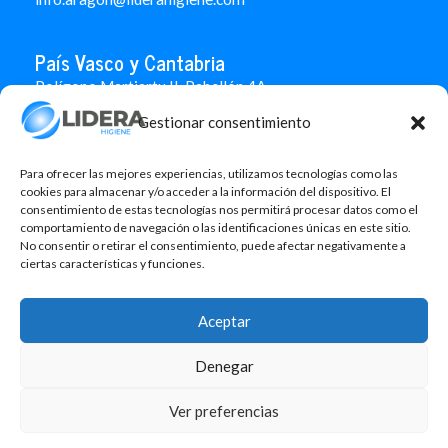
País Vasco y Cantabria
Polígono Martiartu II. Pabellón 4A
48480 Arrigorriaga
Gestionar consentimiento
Bizkaia
946 712 100
666 451 184
Para ofrecer las mejores experiencias, utilizamos tecnologías como las
info.paisvasco@liderahigiene.com
cookies para almacenar y/o acceder a la información del dispositivo. El
consentimiento de estas tecnologías nos permitirá procesar datos como el
comportamiento de navegación o las identificaciones únicas en este sitio.
Linked In
No consentir o retirar el consentimiento, puede afectar negativamente a
ciertas características y funciones.
Aviso legal
Política de privacidad
Aceptar
Contacto
Denegar
Política de cookies
Design: MgComunicació
Ver preferencias
©2026 Lidera Higiene, S.L. Todos los derechos reservados.