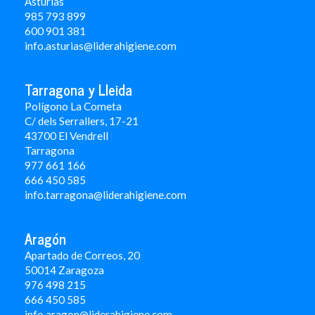
Asturias
985 793 899
600 901 381
info.asturias@liderahigiene.com
Tarragona y Lleida
Polígono La Cometa
C/ dels Serrallers, 17-21
43700 El Vendrell
Tarragona
977 661 166
666 450 5
85
info.tarragona@liderahigiene.com
Aragón
Apartado de Correos, 20
50014 Zaragoza
976 498 215
666 450 585
info.aragon@liderahigiene.com