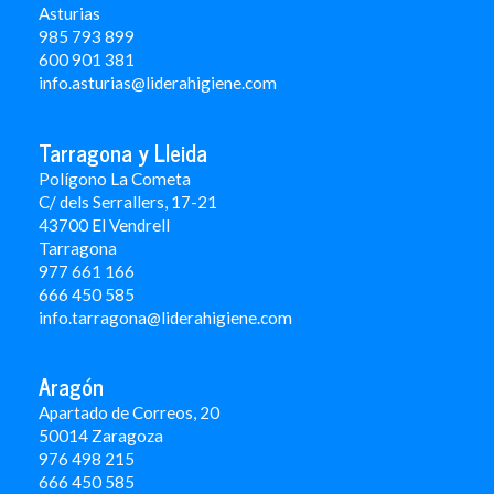
Asturias
985 793 899
600 901 381
info.asturias@liderahigiene.com
Tarragona y Lleida
Polígono La Cometa
C/ dels Serrallers, 17-21
43700 El Vendrell
Tarragona
977 661 166
666 450 5
85
info.tarragona@liderahigiene.com
Aragón
Apartado de Correos, 20
50014 Zaragoza
976 498 215
666 450 585