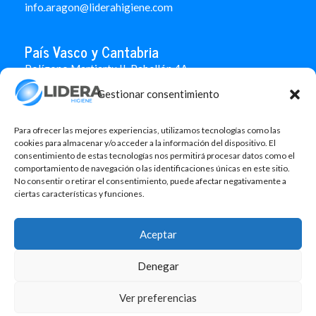
info.aragon@liderahigiene.com
País Vasco y Cantabria
Polígono Martiartu II. Pabellón 4A
48480 Arrigorriaga
Gestionar consentimiento
Bizkaia
946 712 100
666 451 184
Para ofrecer las mejores experiencias, utilizamos tecnologías como las
info.paisvasco@liderahigiene.com
cookies para almacenar y/o acceder a la información del dispositivo. El
consentimiento de estas tecnologías nos permitirá procesar datos como el
comportamiento de navegación o las identificaciones únicas en este sitio.
Linked In
No consentir o retirar el consentimiento, puede afectar negativamente a
ciertas características y funciones.
Aviso legal
Política de privacidad
Aceptar
Contacto
Política de cookies
Denegar
Design: MgComunicació
Ver preferencias
©2026 Lidera Higiene, S.L. Todos los derechos reservados.