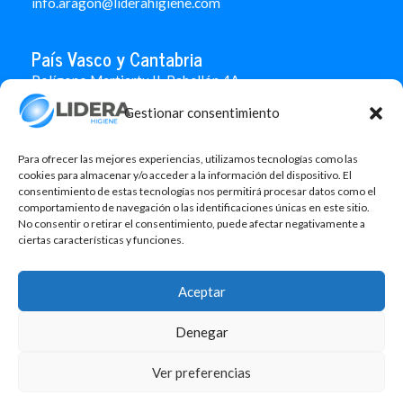
info.aragon@liderahigiene.com
País Vasco y Cantabria
Polígono Martiartu II. Pabellón 4A
48480 Arrigorriaga
Gestionar consentimiento
Bizkaia
946 712 100
666 451 184
Para ofrecer las mejores experiencias, utilizamos tecnologías como las
info.paisvasco@liderahigiene.com
cookies para almacenar y/o acceder a la información del dispositivo. El
consentimiento de estas tecnologías nos permitirá procesar datos como el
comportamiento de navegación o las identificaciones únicas en este sitio.
Linked In
No consentir o retirar el consentimiento, puede afectar negativamente a
ciertas características y funciones.
Aviso legal
Política de privacidad
Aceptar
Contacto
Denegar
Política de cookies
Design: MgComunicació
Ver preferencias
©2026 Lidera Higiene, S.L. Todos los derechos reservados.