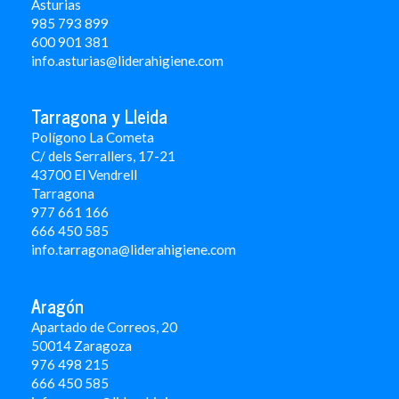
Asturias
985 793 899
600 901 381
info.asturias@liderahigiene.com
Tarragona y Lleida
Polígono La Cometa
C/ dels Serrallers, 17-21
43700 El Vendrell
Tarragona
977 661 166
666 450 5
85
info.tarragona@liderahigiene.com
Aragón
Apartado de Correos, 20
50014 Zaragoza
976 498 215
666 450 585