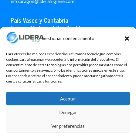
info.aragon@liderahigiene.com
País Vasco y Cantabria
Polígono Martiartu II. Pabellón 4A
48480 Arrigorriaga
Gestionar consentimiento
Bizkaia
946 712 100
666 451 184
Para ofrecer las mejores experiencias, utilizamos tecnologías como las
info.paisvasco@liderahigiene.com
cookies para almacenar y/o acceder a la información del dispositivo. El
consentimiento de estas tecnologías nos permitirá procesar datos como el
comportamiento de navegación o las identificaciones únicas en este sitio.
Linked In
No consentir o retirar el consentimiento, puede afectar negativamente a
ciertas características y funciones.
Aviso legal
Política de privacidad
Aceptar
Contacto
Denegar
Política de cookies
Design: MgComunicació
Ver preferencias
©2026 Lidera Higiene, S.L. Todos los derechos reservados.