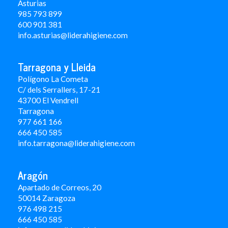
Asturias
985 793 899
600 901 381
info.asturias@liderahigiene.com
Tarragona y Lleida
Polígono La Cometa
C/ dels Serrallers, 17-21
43700 El Vendrell
Tarragona
977 661 166
666 450 5
85
info.tarragona@liderahigiene.com
Aragón
Apartado de Correos, 20
50014 Zaragoza
976 498 215
666 450 585