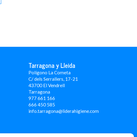
Tarragona y Lleida
Polígono La Cometa
C/ dels Serrallers, 17-21
43700 El Vendrell
Tarragona
977 661 166
666 450 5
85
info.tarragona@liderahigiene.com