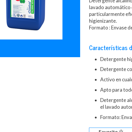
Detergente alcalino
lavado automático de
particularmente efi
higienizante.
Formato : Envase d
Características d
Detergente hig
Detergente co
Activo en cual
Apto para todo
Detergente al
el lavado autom
Formato: Enva
Favorito