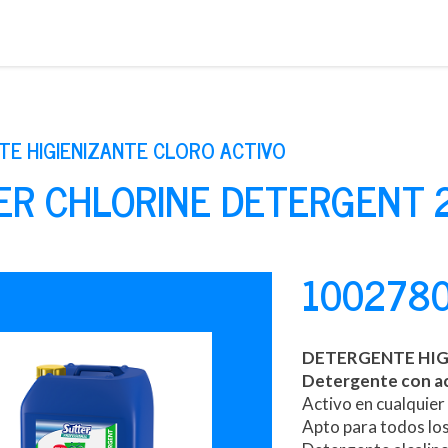
Saltar
al
contenido
E HIGIENIZANTE CLORO ACTIVO
ER CHLORINE DETERGENT 2
100278
DETERGENTE HIG
Detergente con ac
Activo en cualquier
Apto para todos los