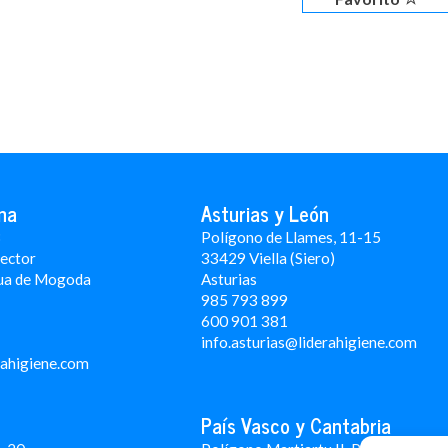
na
Asturias y León
3
Polígono de Llames, 11-15
Rector
33429 Viella (Siero)
ua de Mogoda
Asturias
985 793 899
600 901 381
info.asturias@liderahigiene.com
rahigiene.com
País Vasco y Cantabria