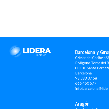
Barcelona y Giro
C/Mar del Caribe nº
Polígono Torre del 
08130 Santa Perpet
Barcelona
93 583 07 58
666 450 577
info.barcelona@lide
Aragón