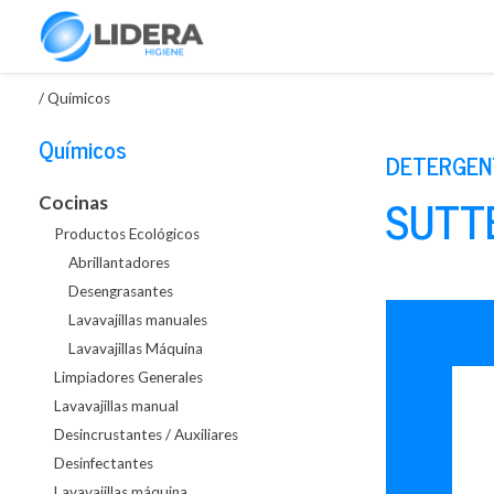
/
Químicos
Químicos
DETERGENT
SUTT
Cocinas
Productos Ecológicos
Abrillantadores
Desengrasantes
Lavavajillas manuales
Lavavajillas Máquina
Limpiadores Generales
Lavavajillas manual
Desincrustantes / Auxiliares
Desinfectantes
Lavavajillas máquina