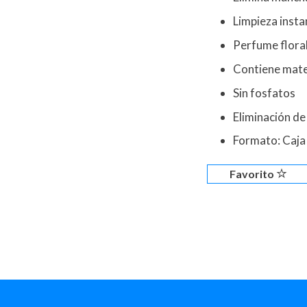
Limpieza inst
Perfume floral
Contiene mate
Sin fosfatos
Eliminación de
Formato: Caja
Favorito