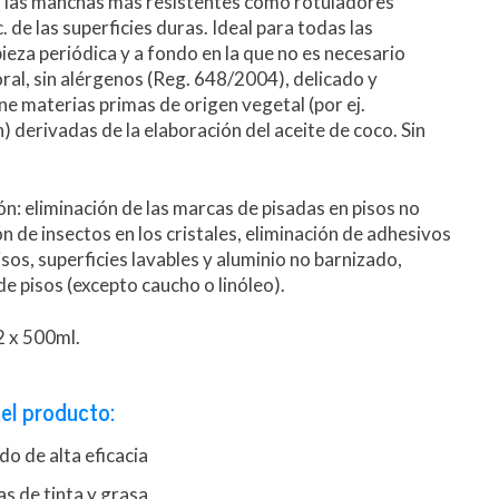
na las manchas más resistentes como rotuladores
c. de las superficies duras. Ideal para todas las
ieza periódica y a fondo en la que no es necesario
oral, sin alérgenos (Reg. 648/2004), delicado y
ne materias primas de origen vegetal (por ej.
) derivadas de la elaboración del aceite de coco. Sin
n: eliminación de las marcas de pisadas en pisos no
n de insectos en los cristales, eliminación de adhesivos
pisos, superficies lavables y aluminio no barnizado,
e pisos (excepto caucho o linóleo).
2 x 500ml.
el producto:
do de alta eficacia
s de tinta y grasa