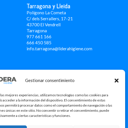
Tarragona y Lleida
Polígono La Cometa
C/ dels Serrallers, 17-21
43700 El Vendrell
Tarragona
977 661 166
666 450 5
85
info.tarragona@liderahigiene.com
Gestionar consentimiento
 las mejores experiencias, utilizamos tecnologías como las cookies para
o acceder a la información del dispositivo. El consentimiento de estas
nos permitirá procesar datos como el comportamiento de navegación o las
ones únicas en este sitio. No consentir o retirar el consentimiento, puede
tivamente a ciertas características y funciones.