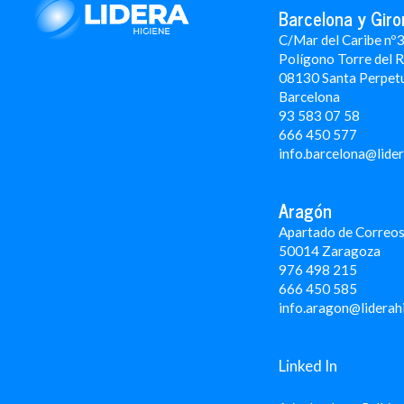
Barcelona y Giro
C/Mar del Caribe nº
Polígono Torre del 
08130 Santa Perpet
Barcelona
93 583 07 58
666 450 577
info.barcelona@lide
Aragón
Apartado de Correos
50014 Zaragoza
976 498 215
666 450 585
info.aragon@liderah
Linked In