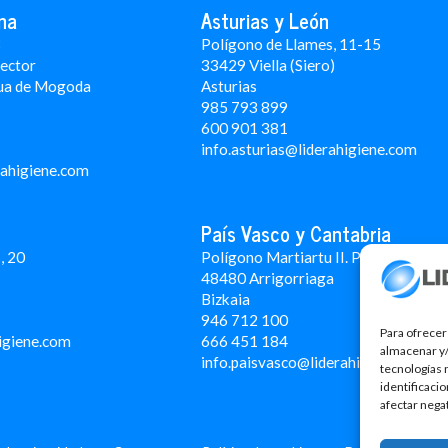
na
Asturias y León
3
Polígono de Llames, 11-15
Rector
33429 Viella (Siero)
ua de Mogoda
Asturias
985 793 899
600 901 381
info.asturias@liderahigiene.com
rahigiene.com
País Vasco y Cantabria
, 20
Polígono Martiartu II. Pabellón 4A
48480 Arrigorriaga
Bizkaia
946 712 100
Para ofrecer
igiene.com
666 451 184
almacenar y/
info.paisvasco@liderahigiene.com
tecnologías 
identificaci
afectar nega