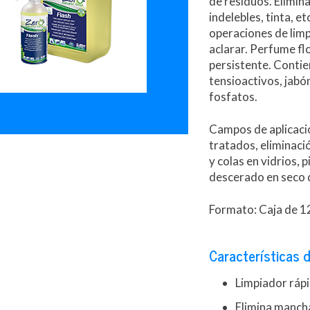
de residuos. Elimi
indelebles, tinta, et
operaciones de limp
aclarar. Perfume fl
persistente. Contie
tensioactivos, jabón
fosfatos.
Campos de aplicació
tratados, eliminació
y colas en vidrios, 
descerado en seco d
Formato: Caja de 1
Características d
Limpiador rápi
Elimina mancha