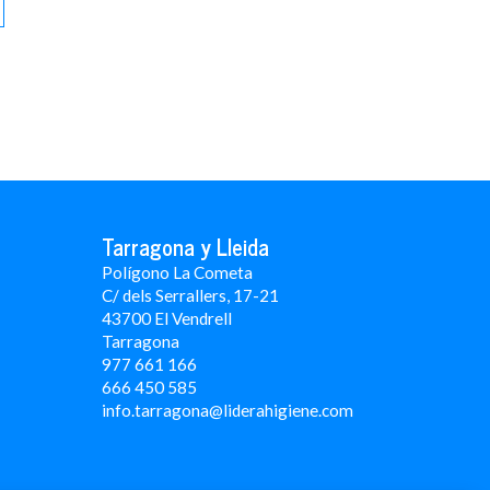
Tarragona y Lleida
Polígono La Cometa
C/ dels Serrallers, 17-21
43700 El Vendrell
Tarragona
977 661 166
666 450 5
85
info.tarragona@liderahigiene.com