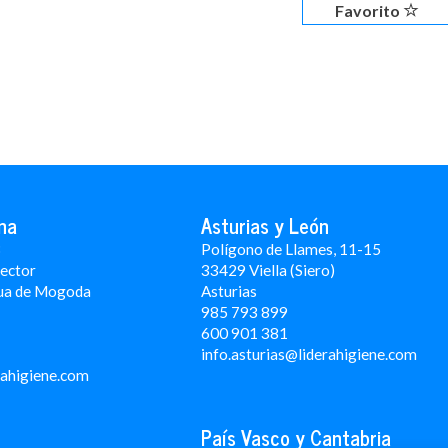
Favorito
na
Asturias y León
3
Polígono de Llames, 11-15
Rector
33429 Viella (Siero)
ua de Mogoda
Asturias
985 793 899
600 901 381
info.asturias@liderahigiene.com
rahigiene.com
País Vasco y Cantabria