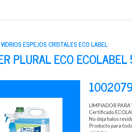
Saltar
al
contenido
 VIDRIOS ESPEJOS CRISTALES ECO LABEL
ER PLURAL ECO ECOLABEL 
100207
LIMPIADOR PARA V
Certificado ECOL
No deja halos resid
Producto para todas