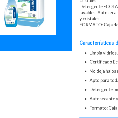
cristales
Detergente ECOLABEL
lavables. Autosecan
y cristales.
FORMATO: Caja de 
Características d
Limpia vidrios,
Certificado Ec
No deja halos 
Apto para todas
Detergente mu
Autosecante y 
Formato: Caja 