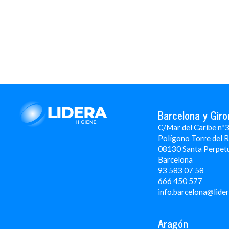
Barcelona y Giro
C/Mar del Caribe nº
Polígono Torre del 
08130 Santa Perpet
Barcelona
93 583 07 58
666 450 577
info.barcelona@lide
Aragón