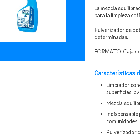
La mezcla equilibra
para la limpieza cot
Pulverizador de dob
determinadas.
FORMATO: Caja de 
Características d
Limpiador conc
superficies la
Mezcla equilib
Indispensable p
comunidades, e
Pulverizador d