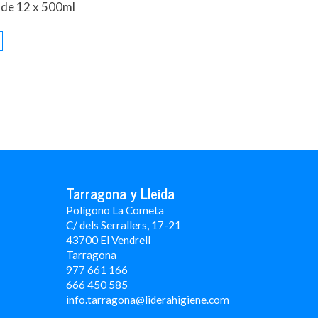
 de 12 x 500ml
Tarragona y Lleida
Polígono La Cometa
C/ dels Serrallers, 17-21
43700 El Vendrell
Tarragona
977 661 166
666 450 5
85
info.tarragona@liderahigiene.com