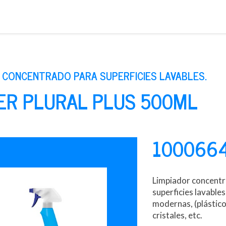
Saltar
al
contenido
 CONCENTRADO PARA SUPERFICIES LAVABLES.
ER PLURAL PLUS 500ML
100066
Limpiador concentra
superficies lavable
modernas, (plástico,
cristales, etc.