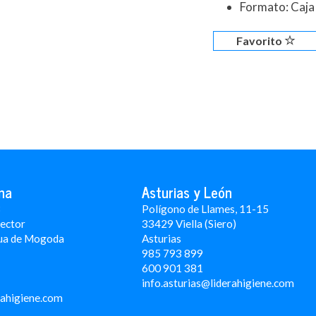
Formato: Caja
Favorito
na
Asturias y León
3
Polígono de Llames, 11-15
Rector
33429 Viella (Siero)
ua de Mogoda
Asturias
985 793 899
600 901 381
info.asturias@liderahigiene.com
rahigiene.com