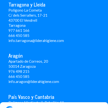
Tarragona y Lleida
Polígono La Cometa
C/ dels Serrallers, 17-21
43700 El Vendrell
Tarragona
977 661 166
666 450 5
85
info.tarragona@liderahigiene.com
Aragón
Apartado de Correos, 20
50014 Zaragoza
976 498 215
666 450 585
info.aragon@liderahigiene.com
País Vasco y Cantabria
Polígono Martiartu II. Pabellón 4A
48480 Arrigorriaga