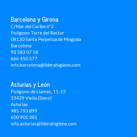
Barcelona y Girona
C/Mar del Caribe nº3
Polígono Torre del Rector
08130 Santa Perpetua de Mogoda
Barcelona
93 583 07 58
666 450 577
info.barcelona@liderahigiene.com
Asturias y León
Polígono de Llames, 11-15
33429 Viella (Siero)
Asturias
985 793 899
600 901 381
info.asturias@liderahigiene.com