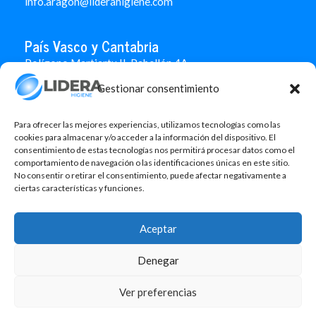
info.aragon@liderahigiene.com
País Vasco y Cantabria
Polígono Martiartu II. Pabellón 4A
48480 Arrigorriaga
Gestionar consentimiento
Bizkaia
946 712 100
666 451 184
Para ofrecer las mejores experiencias, utilizamos tecnologías como las
info.paisvasco@liderahigiene.com
cookies para almacenar y/o acceder a la información del dispositivo. El
consentimiento de estas tecnologías nos permitirá procesar datos como el
comportamiento de navegación o las identificaciones únicas en este sitio.
Linked In
No consentir o retirar el consentimiento, puede afectar negativamente a
ciertas características y funciones.
Aviso legal
Política de privacidad
Aceptar
Contacto
Política de cookies
Denegar
Design: MgComunicació
Ver preferencias
©2026 Lidera Higiene, S.L. Todos los derechos reservados.