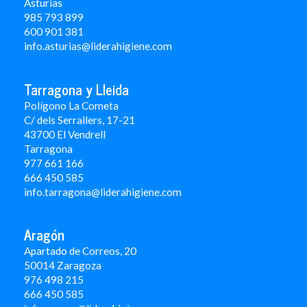
Asturias
985 793 899
600 901 381
info.asturias@liderahigiene.com
Tarragona y Lleida
Polígono La Cometa
C/ dels Serrallers, 17-21
43700 El Vendrell
Tarragona
977 661 166
666 450 5
85
info.tarragona@liderahigiene.com
Aragón
Apartado de Correos, 20
50014 Zaragoza
976 498 215
666 450 585