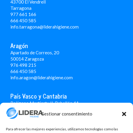
43700 El Vendrell
Tarragona
977 661 166
666 450 5
85
info.tarragona@liderahigiene.com
Aragón
Apartado de Correos, 20
50014 Zaragoza
976 498 215
666 450 585
info.aragon@liderahigiene.com
País Vasco y Cantabria
Polígono Martiartu II. Pabellón 4A
48480 Arrigorriaga
Gestionar consentimiento
Bizkaia
946 712 100
666 451 184
Para ofrecer las mejores experiencias, utilizamos tecnologías como las