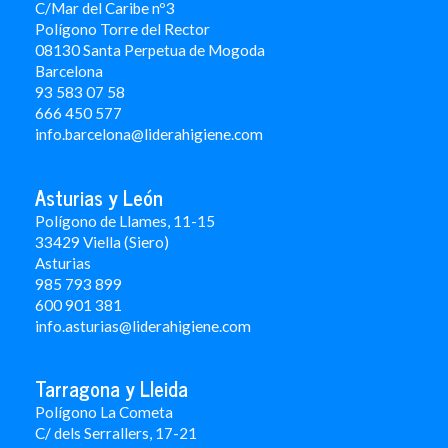
C/Mar del Caribe nº3
Polígono Torre del Rector
08130 Santa Perpetua de Mogoda
Barcelona
93 583 07 58
666 450 577
info.barcelona@liderahigiene.com
Asturias y León
Polígono de Llames, 11-15
33429 Viella (Siero)
Asturias
985 793 899
600 901 381
info.asturias@liderahigiene.com
Tarragona y Lleida
Polígono La Cometa
C/ dels Serrallers, 17-21