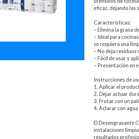
utensilios de cocin
eficaz, dejando las 
Características:
– Elimina la grasa d
– Ideal para cocina
se requiera una lim
– No deja residuos 
– Fácil de usar y apli
– Presentación en e
Instrucciones de us
1. Aplicar el produc
2. Dejar actuar dur
3. Frotar con un pa
4. Aclarar con agua
El Desengrasante C
instalaciones limpia
resultados profesi