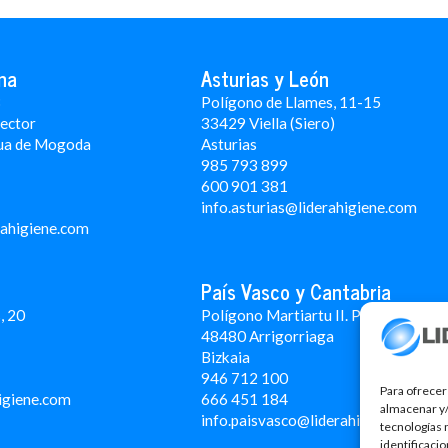
na
Asturias y León
3
Polígono de Llames, 11-15
Rector
33429 Viella (Siero)
ua de Mogoda
Asturias
985 793 899
600 901 381
info.asturias@liderahigiene.com
rahigiene.com
País Vasco y Cantabria
, 20
Polígono Martiartu II. Pabellón 4A
48480 Arrigorriaga
Bizkaia
946 712 100
Para ofrecer
igiene.com
666 451 184
almacenar y/
info.paisvasco@liderahigiene.com
tecnologías 
identificaci