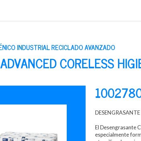
Saltar
al
contenido
IÉNICO INDUSTRIAL RECICLADO AVANZADO
 ADVANCED CORELESS HIGI
100278
DESENGRASANTE 
El Desengrasante CS
especialmente formu