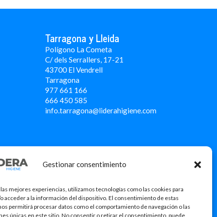
Tarragona y Lleida
Polígono La Cometa
C/ dels Serrallers, 17-21
43700 El Vendrell
Tarragona
977 661 166
666 450 5
85
info.tarragona@liderahigiene.com
Gestionar consentimiento
 las mejores experiencias, utilizamos tecnologías como las cookies para
o acceder a la información del dispositivo. El consentimiento de estas
nos permitirá procesar datos como el comportamiento de navegación o las
ones únicas en este sitio. No consentir o retirar el consentimiento, puede