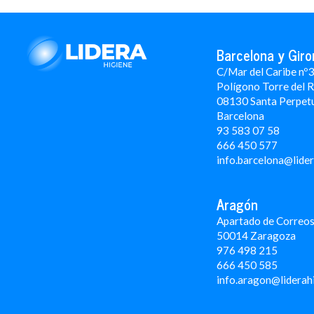
Barcelona y Giro
C/Mar del Caribe nº
Polígono Torre del 
08130 Santa Perpet
Barcelona
93 583 07 58
666 450 577
info.barcelona@lide
Aragón
Apartado de Correos
50014 Zaragoza
976 498 215
666 450 585
info.aragon@liderah