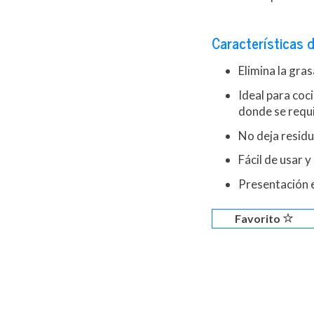
Características d
Elimina la gra
Ideal para coc
donde se requ
No deja resid
Fácil de usar y
Presentación e
Favorito