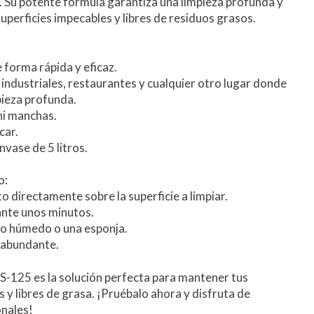
a. Su potente fórmula garantiza una limpieza profunda y
superficies impecables y libres de residuos grasos.
e forma rápida y eficaz.
s industriales, restaurantes y cualquier otro lugar donde
pieza profunda.
ni manchas.
car.
nvase de 5 litros.
o:
to directamente sobre la superficie a limpiar.
ante unos minutos.
ño húmedo o una esponja.
 abundante.
S-125 es la solución perfecta para mantener tus
s y libres de grasa. ¡Pruébalo ahora y disfruta de
onales!