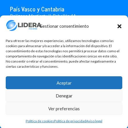
País Vasco y Cantabria
Polígono Martiartu II. Pabellón 4A
48480 Arrigorriaga
Gestionar consentimiento
Bizkaia
946 712 100
666 451 184
Para ofrecer las mejores experiencias, utilizamos tecnologías como las
info.paisvasco@liderahigiene.com
cookies para almacenar y/o acceder a la información del dispositivo. El
consentimiento de estas tecnologías nos permitirá procesar datos como el
comportamiento de navegación o las identificaciones únicas en este sitio.
Linked In
No consentir o retirar el consentimiento, puede afectar negativamente a
ciertas características y funciones.
Aviso legal
Política de privacidad
Aceptar
Contacto
Denegar
Política de cookies
Design: MgComunicació
Ver preferencias
©2026 Lidera Higiene, S.L. Todos los derechos reservados.
Política de cookies
Política de privacidad
Aviso legal