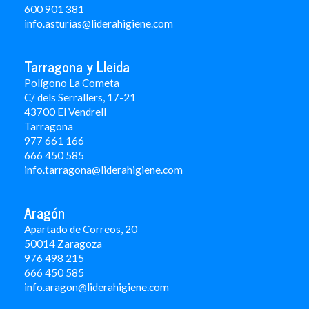
600 901 381
info.asturias@liderahigiene.com
Tarragona y Lleida
Polígono La Cometa
C/ dels Serrallers, 17-21
43700 El Vendrell
Tarragona
977 661 166
666 450 5
85
info.tarragona@liderahigiene.com
Aragón
Apartado de Correos, 20
50014 Zaragoza
976 498 215
666 450 585
info.aragon@liderahigiene.com