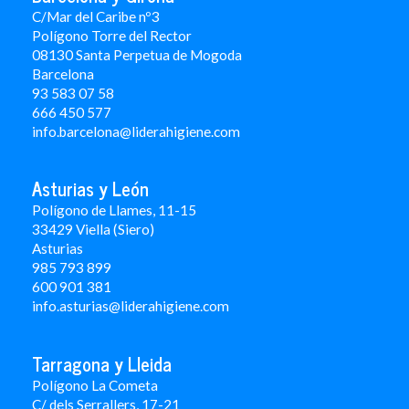
C/Mar del Caribe nº3
Polígono Torre del Rector
08130 Santa Perpetua de Mogoda
Barcelona
93 583 07 58
666 450 577
info.barcelona@liderahigiene.com
Asturias y León
Polígono de Llames, 11-15
33429 Viella (Siero)
Asturias
985 793 899
600 901 381
info.asturias@liderahigiene.com
Tarragona y Lleida
Polígono La Cometa
C/ dels Serrallers, 17-21