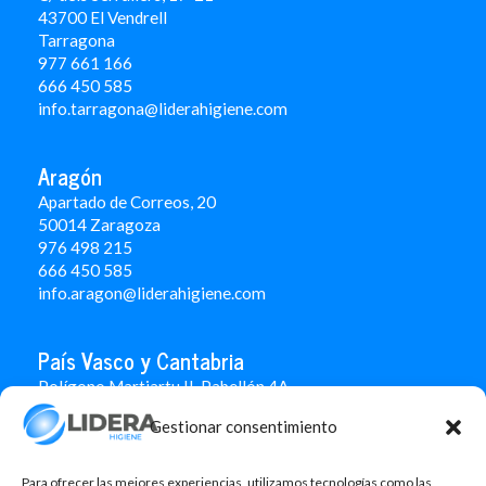
43700 El Vendrell
Tarragona
977 661 166
666 450 5
85
info.tarragona@liderahigiene.com
Aragón
Apartado de Correos, 20
50014 Zaragoza
976 498 215
666 450 585
info.aragon@liderahigiene.com
País Vasco y Cantabria
Polígono Martiartu II. Pabellón 4A
48480 Arrigorriaga
Gestionar consentimiento
Bizkaia
946 712 100
666 451 184
Para ofrecer las mejores experiencias, utilizamos tecnologías como las